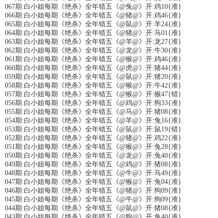
067期:白小姐每期《绝杀》全年错五《@兔@》开:鸡10{准}
066期:白小姐每期《绝杀》全年错五《@猪@》开:鸡46{准}
065期:白小姐每期《绝杀》全年错五《@鼠@》开:羊24{准}
064期:白小姐每期《绝杀》全年错五《@猪@》开:马01{准}
063期:白小姐每期《绝杀》全年错五《@羊@》开:龙27{准}
062期:白小姐每期《绝杀》全年错五《@龙@》开:牛30{准}
061期:白小姐每期《绝杀》全年错五《@猴@》开:鸡46{准}
060期:白小姐每期《绝杀》全年错五《@虎@》开:猪44{准}
059期:白小姐每期《绝杀》全年错五《@鼠@》开:猪20{准}
058期:白小姐每期《绝杀》全年错五《@猴@》开:牛42{准}
057期:白小姐每期《绝杀》全年错五《@猴@》开:猴47{错}
056期:白小姐每期《绝杀》全年错五《@鸡@》开:狗33{准}
055期:白小姐每期《绝杀》全年错五《@马@》开:猪08{准}
054期:白小姐每期《绝杀》全年错五《@羊@》开:兔16{准}
053期:白小姐每期《绝杀》全年错五《@鼠@》开:鼠19{错}
052期:白小姐每期《绝杀》全年错五《@猪@》开:鸡22{准}
051期:白小姐每期《绝杀》全年错五《@猴@》开:兔28{准}
050期:白小姐每期《绝杀》全年错五《@龙@》开:兔40{准}
049期:白小姐每期《绝杀》全年错五《@鸡@》开:猪08{准}
048期:白小姐每期《绝杀》全年错五《@牛@》开:马49{准}
047期:白小姐每期《绝杀》全年错五《@猴@》开:兔04{准}
046期:白小姐每期《绝杀》全年错五《@猪@》开:狗09{准}
045期:白小姐每期《绝杀》全年错五《@牛@》开:狗09{准}
044期:白小姐每期《绝杀》全年错五《@鼠@》开:猪08{准}
043期:白小姐每期《绝杀》全年错五《@狗@》开:兔40{准}