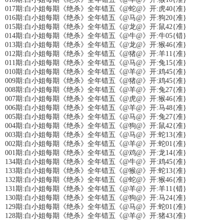
017期:白小姐每期《绝杀》全年错五《@蛇@》开:虎40{准}
016期:白小姐每期《绝杀》全年错五《@马@》开:狗20{准}
015期:白小姐每期《绝杀》全年错五《@龙@》开:鼠42{准}
014期:白小姐每期《绝杀》全年错五《@牛@》开:牛05{错}
013期:白小姐每期《绝杀》全年错五《@龙@》开:猴46{准}
012期:白小姐每期《绝杀》全年错五《@猪@》开:羊11{准}
011期:白小姐每期《绝杀》全年错五《@马@》开:兔15{准}
010期:白小姐每期《绝杀》全年错五《@羊@》开:鸡45{准}
009期:白小姐每期《绝杀》全年错五《@猪@》开:鸡45{准}
008期:白小姐每期《绝杀》全年错五《@羊@》开:兔27{准}
007期:白小姐每期《绝杀》全年错五《@虎@》开:猴46{准}
006期:白小姐每期《绝杀》全年错五《@羊@》开:马48{准}
005期:白小姐每期《绝杀》全年错五《@马@》开:兔27{准}
004期:白小姐每期《绝杀》全年错五《@狗@》开:鼠42{准}
003期:白小姐每期《绝杀》全年错五《@马@》开:蛇13{准}
002期:白小姐每期《绝杀》全年错五《@羊@》开:蛇01{准}
001期:白小姐每期《绝杀》全年错五《@鸡@》开:龙14{准}
134期:白小姐每期《绝杀》全年错五《@牛@》开:鸡45{准}
133期:白小姐每期《绝杀》全年错五《@猴@》开:蛇13{准}
132期:白小姐每期《绝杀》全年错五《@蛇@》开:猴46{准}
131期:白小姐每期《绝杀》全年错五《@羊@》开:羊11{错}
130期:白小姐每期《绝杀》全年错五《@狗@》开:马24{准}
129期:白小姐每期《绝杀》全年错五《@马@》开:蛇01{准}
128期:白小姐每期《绝杀》全年错五《@羊@》开:猪43{准}