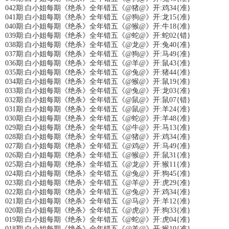
042期:白小姐每期《绝杀》全年错五《@猪@》开:鸡34{准}
041期:白小姐每期《绝杀》全年错五《@狗@》开:龙15{准}
040期:白小姐每期《绝杀》全年错五《@猴@》开:牛18{准}
039期:白小姐每期《绝杀》全年错五《@蛇@》开:蛇02{错}
038期:白小姐每期《绝杀》全年错五《@龙@》开:兔40{准}
037期:白小姐每期《绝杀》全年错五《@狗@》开:马49{准}
036期:白小姐每期《绝杀》全年错五《@羊@》开:鼠43{准}
035期:白小姐每期《绝杀》全年错五《@兔@》开:猪44{准}
034期:白小姐每期《绝杀》全年错五《@猴@》开:鼠19{准}
033期:白小姐每期《绝杀》全年错五《@兔@》开:龙03{准}
032期:白小姐每期《绝杀》全年错五《@鼠@》开:鼠07{错}
031期:白小姐每期《绝杀》全年错五《@鼠@》开:羊24{准}
030期:白小姐每期《绝杀》全年错五《@蛇@》开:羊48{准}
029期:白小姐每期《绝杀》全年错五《@牛@》开:马13{准}
028期:白小姐每期《绝杀》全年错五《@猪@》开:鸡34{准}
027期:白小姐每期《绝杀》全年错五《@鸡@》开:马49{准}
026期:白小姐每期《绝杀》全年错五《@猴@》开:鼠31{准}
025期:白小姐每期《绝杀》全年错五《@龙@》开:猴11{准}
024期:白小姐每期《绝杀》全年错五《@兔@》开:狗45{准}
023期:白小姐每期《绝杀》全年错五《@羊@》开:虎29{准}
022期:白小姐每期《绝杀》全年错五《@兔@》开:鸡34{准}
021期:白小姐每期《绝杀》全年错五《@马@》开:羊12{准}
020期:白小姐每期《绝杀》全年错五《@虎@》开:狗33{准}
019期:白小姐每期《绝杀》全年错五《@蛇@》开:虎04{准}
018期:白小姐每期《绝杀》全年错五《@羊@》开:猴10{准}