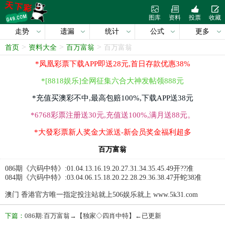
图库
资料
投票
收藏
走势
遗漏
统计
公式
更多
>
>
>
首页
资料大全
百万富翁
百万富翁
*凤凰彩票下载APP即送28元,首日存款优惠38%
*[8818娱乐]全网征集六合大神发帖领888元
*充值买澳彩不中,最高包赔100%,下载APP送38元
*6768彩票注册送30元,充值送100%,满月送88元。
*大發彩票新人奖金大派送-新会员奖金福利超多
百万富翁
086期《六码中特》:01.04.13.16.19.20.27.31.34.35.45.49开??准
084期《六码中特》:03.04.06.15.18.20.22.28.29.36.38.47开蛇38准
澳门 香港官方唯一指定投注站就上506娱乐就上 www.5k31.com
下篇：
086期:百万富翁→【独家◇四肖中特】←已更新